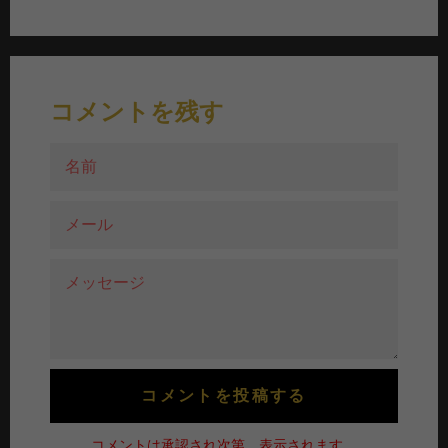
で
で
で
シ
ツ
ピ
ェ
イ
ン
ア
ー
す
す
ト
る
コメントを残す
る
す
る
名
前
メ
ー
ル
メ
ッ
セ
ー
ジ
コメントは承認され次第、表示されます。