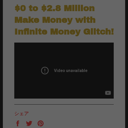
$0 to $2.8 Million
Make Money with
Infinite Money Glitch!
シェア
Facebook
Twitter
Pinterest