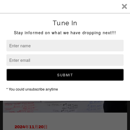
コ
OFFICIALMADEFORKIN
ン
カ
GS
ー
サ
テ
ト
イ
ン
ト
"Born In Brooklyn, Built For Kings"
ツ
メ
閉
ニ
に
ュ
じ
ス
ー
る
キ
ッ
プ
す
る
2024年11月20日